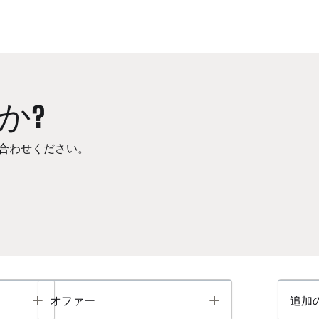
か?
合わせください。
Toggle
Toggle
オファー
追加