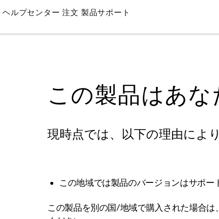
Skip
ヘルプセンター
注文
製品サポート
to
Main
この製品はあな
現時点では、以下の理由によ
この地域では製品のバージョンはサポー
この製品を別の国/地域で購入された場合は