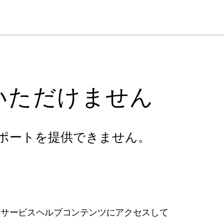
cl
いただけません
ポートを提供できません。
フサービスヘルプコンテンツにアクセスして