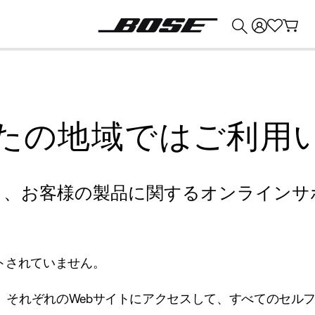
💰
Bose 製品を下取りに出すと最大 ¥30,000 のクレジットを獲得できます。
たの地域ではご利用
り、お客様の製品に関するオンラインサ
トされていません。
、それぞれのWebサイトにアクセスして、すべてのセル