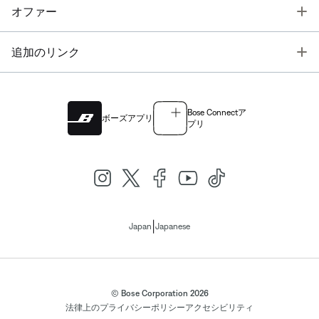
T
オファー
T
追加のリンク
Bose Connectア
ボーズアプリ
プリ
|
Japan
Japanese
© Bose Corporation 2026
法律上の
プライバシーポリシー
アクセシビリティ