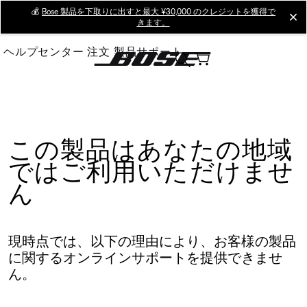
Skip
💰
Bose 製品を下取りに出すと最大 ¥30,000 のクレジットを獲得で
cl
きます。
to
Main
ヘルプセンター
注文
製品サポート
この製品はあなたの地域
ではご利用いただけませ
ん
現時点では、以下の理由により、お客様の製品
に関するオンラインサポートを提供できませ
ん。