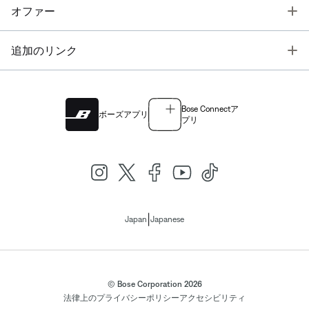
T
オファー
T
追加のリンク
Bose Connectア
ボーズアプリ
プリ
|
Japan
Japanese
© Bose Corporation 2026
法律上の
プライバシーポリシー
アクセシビリティ