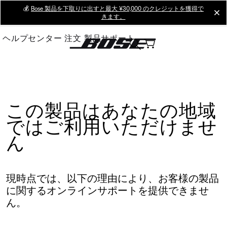
Skip
💰
Bose 製品を下取りに出すと最大 ¥30,000 のクレジットを獲得で
cl
きます。
to
Main
ヘルプセンター
注文
製品サポート
この製品はあなたの地域
ではご利用いただけませ
ん
現時点では、以下の理由により、お客様の製品
に関するオンラインサポートを提供できませ
ん。