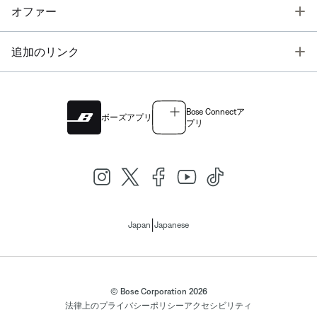
T
オファー
T
追加のリンク
Bose Connectア
ボーズアプリ
プリ
|
Japan
Japanese
© Bose Corporation 2026
法律上の
プライバシーポリシー
アクセシビリティ