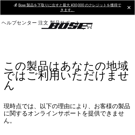
Skip
💰
Bose 製品を下取りに出すと最大 ¥30,000 のクレジットを獲得で
cl
きます。
to
Main
ヘルプセンター
注文
製品サポート
この製品はあなたの地域
ではご利用いただけませ
ん
現時点では、以下の理由により、お客様の製品
に関するオンラインサポートを提供できませ
ん。