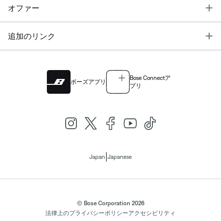
T
オファー
T
追加のリンク
Bose Connectア
ボーズアプリ
プリ
|
Japan
Japanese
© Bose Corporation 2026
法律上の
プライバシーポリシー
アクセシビリティ