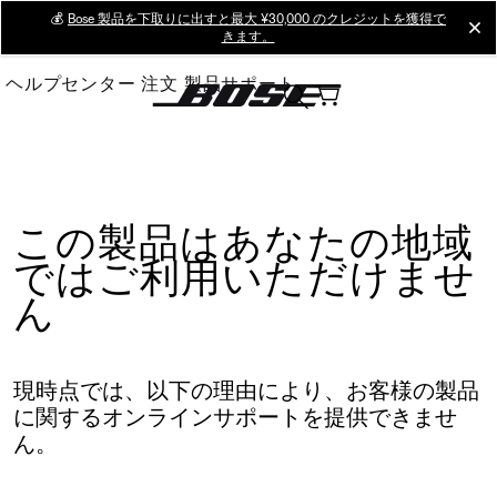
Skip
💰
Bose 製品を下取りに出すと最大 ¥30,000 のクレジットを獲得で
cl
きます。
to
Main
ヘルプセンター
注文
製品サポート
この製品はあなたの地域
ではご利用いただけませ
ん
現時点では、以下の理由により、お客様の製品
に関するオンラインサポートを提供できませ
ん。