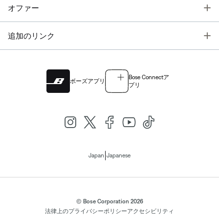
T
オファー
T
追加のリンク
Bose Connectア
ボーズアプリ
プリ
|
Japan
Japanese
© Bose Corporation 2026
法律上の
プライバシーポリシー
アクセシビリティ