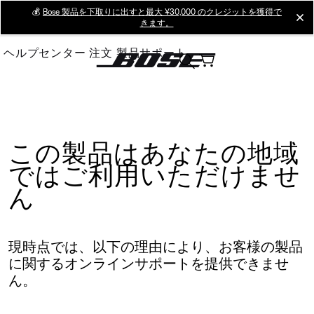
Skip
💰
Bose 製品を下取りに出すと最大 ¥30,000 のクレジットを獲得で
cl
きます。
to
Main
ヘルプセンター
注文
製品サポート
この製品はあなたの地域
ではご利用いただけませ
ん
現時点では、以下の理由により、お客様の製品
に関するオンラインサポートを提供できませ
ん。