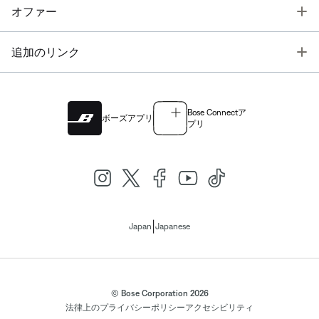
T
オファー
T
追加のリンク
Bose Connectア
ボーズアプリ
プリ
|
Japan
Japanese
© Bose Corporation 2026
法律上の
プライバシーポリシー
アクセシビリティ