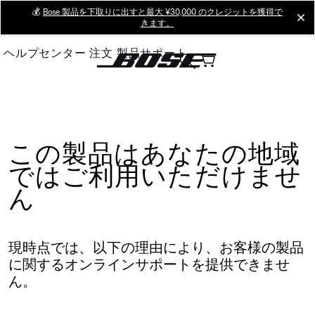
Skip
💰
Bose 製品を下取りに出すと最大 ¥30,000 のクレジットを獲得で
cl
きます。
to
Main
ヘルプセンター
注文
製品サポート
この製品はあなたの地域
ではご利用いただけませ
ん
現時点では、以下の理由により、お客様の製品
に関するオンラインサポートを提供できませ
ん。