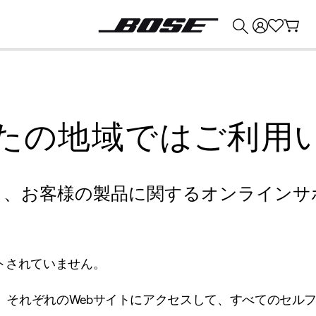
💰
Bose 製品を下取りに出すと最大 ¥30,000 のクレジットを獲得できます。
たの地域ではご利用
り、お客様の製品に関するオンラインサ
トされていません。
、それぞれのWebサイトにアクセスして、すべてのセル