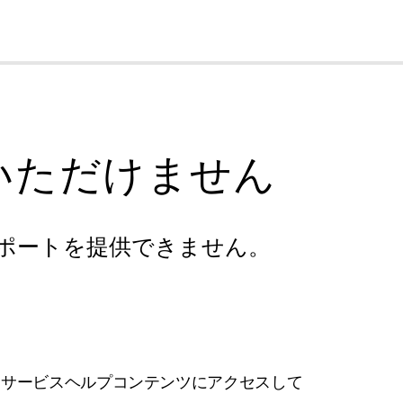
cl
いただけません
ポートを提供できません。
フサービスヘルプコンテンツにアクセスして