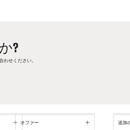
か?
合わせください。
Toggle
Toggle
オファー
追加