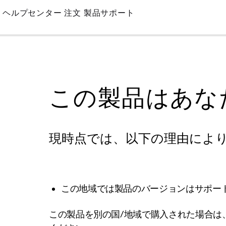
Skip
ヘルプセンター
注文
製品サポート
to
Main
この製品はあな
現時点では、以下の理由によ
この地域では製品のバージョンはサポー
この製品を別の国/地域で購入された場合は