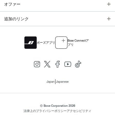
T
オファー
T
追加のリンク
Bose Connectア
ボーズアプリ
プリ
|
Japan
Japanese
© Bose Corporation 2026
法律上の
プライバシーポリシー
アクセシビリティ