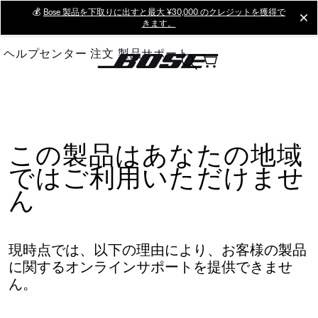
Skip
💰
Bose 製品を下取りに出すと最大 ¥30,000 のクレジットを獲得で
cl
きます。
to
Main
ヘルプセンター
注文
製品サポート
この製品はあなたの地域
ではご利用いただけませ
ん
現時点では、以下の理由により、お客様の製品
に関するオンラインサポートを提供できませ
ん。