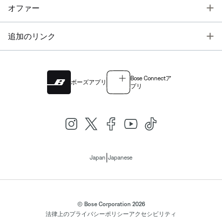
T
オファー
T
追加のリンク
Bose Connectア
ボーズアプリ
プリ
|
Japan
Japanese
© Bose Corporation 2026
法律上の
プライバシーポリシー
アクセシビリティ