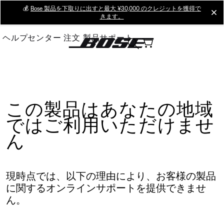
Skip
💰
Bose 製品を下取りに出すと最大 ¥30,000 のクレジットを獲得で
cl
きます。
to
Main
ヘルプセンター
注文
製品サポート
この製品はあなたの地域
ではご利用いただけませ
ん
現時点では、以下の理由により、お客様の製品
に関するオンラインサポートを提供できませ
ん。