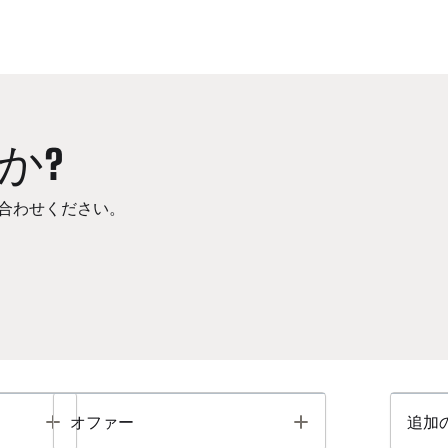
か?
合わせください。
Toggle
Toggle
オファー
追加