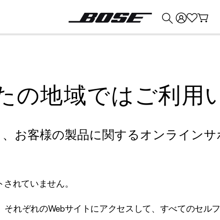
💰
Bose 製品を下取りに出すと最大 ¥30,000 のクレジットを獲得できます。
たの地域ではご利用
り、お客様の製品に関するオンラインサ
トされていません。
、それぞれのWebサイトにアクセスして、すべてのセル