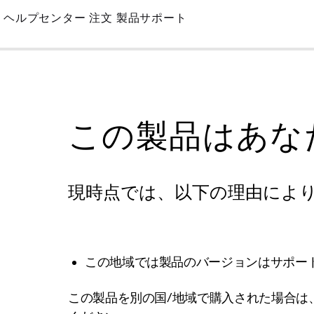
Skip
ヘルプセンター
注文
製品サポート
to
Main
この製品はあな
現時点では、以下の理由によ
この地域では製品のバージョンはサポー
この製品を別の国/地域で購入された場合は