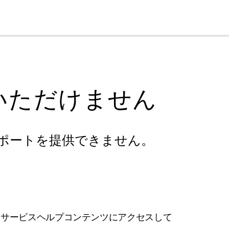
cl
いただけません
ポートを提供できません。
フサービスヘルプコンテンツにアクセスして