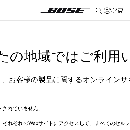
💰
Bose 製品を下取りに出すと最大 ¥30,000 のクレジットを獲得できます。
たの地域ではご利用
り、お客様の製品に関するオンラインサ
トされていません。
、それぞれのWebサイトにアクセスして、すべてのセル