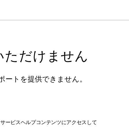
cl
いただけません
ポートを提供できません。
フサービスヘルプコンテンツにアクセスして