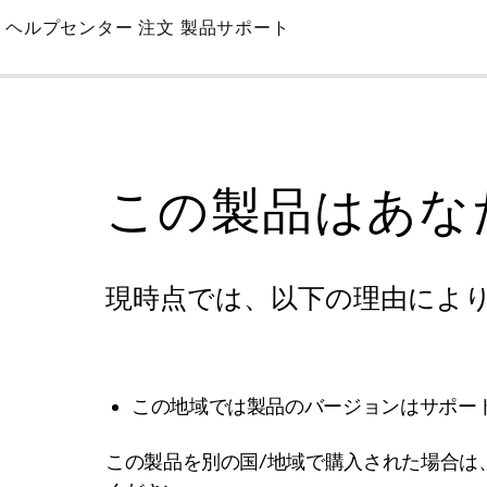
Skip
ヘルプセンター
注文
製品サポート
to
Main
この製品はあな
現時点では、以下の理由によ
この地域では製品のバージョンはサポー
この製品を別の国/地域で購入された場合は