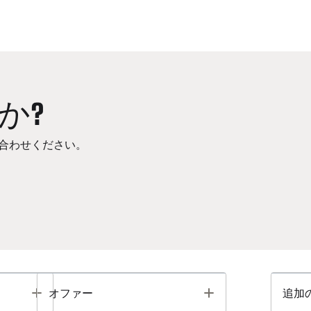
か?
合わせください。
Toggle
Toggle
オファー
追加