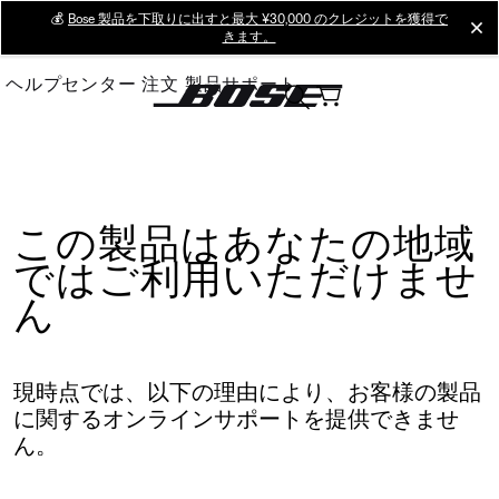
Skip
💰
Bose 製品を下取りに出すと最大 ¥30,000 のクレジットを獲得で
cl
きます。
to
Main
ヘルプセンター
注文
製品サポート
この製品はあなたの地域
ではご利用いただけませ
ん
現時点では、以下の理由により、お客様の製品
に関するオンラインサポートを提供できませ
ん。