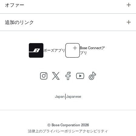
T
オファー
T
追加のリンク
Bose Connectア
ボーズアプリ
プリ
|
Japan
Japanese
© Bose Corporation 2026
法律上の
プライバシーポリシー
アクセシビリティ