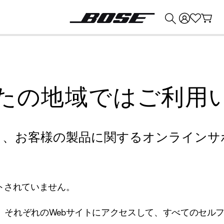
💰
Bose 製品を下取りに出すと最大 ¥30,000 のクレジットを獲得できます。
たの地域ではご利用
り、お客様の製品に関するオンラインサ
トされていません。
、それぞれのWebサイトにアクセスして、すべてのセル