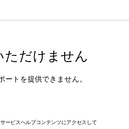
cl
いただけません
ポートを提供できません。
フサービスヘルプコンテンツにアクセスして