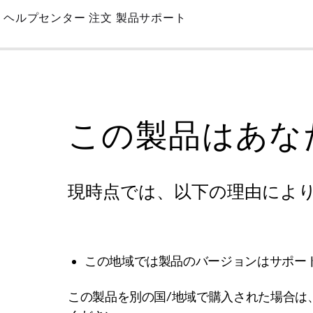
Skip
ヘルプセンター
注文
製品サポート
to
Main
この製品はあな
現時点では、以下の理由によ
この地域では製品のバージョンはサポー
この製品を別の国/地域で購入された場合は