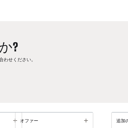
か?
合わせください。
Toggle
Toggle
オファー
追加