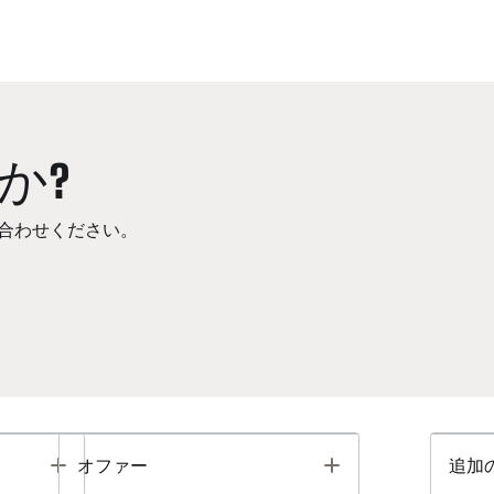
か?
合わせください。
Toggle
Toggle
オファー
追加