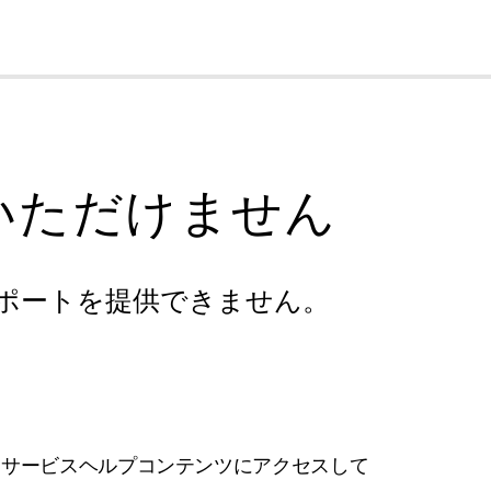
cl
いただけません
ポートを提供できません。
フサービスヘルプコンテンツにアクセスして