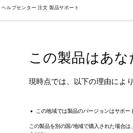
Skip
ヘルプセンター
注文
製品サポート
to
Main
この製品はあな
現時点では、以下の理由によ
この地域では製品のバージョンはサポー
この製品を別の国/地域で購入された場合は