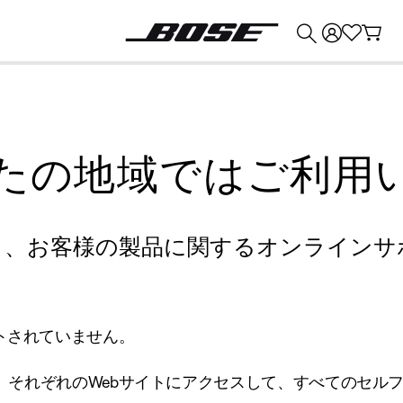
💰
Bose 製品を下取りに出すと最大 ¥30,000 のクレジットを獲得できます。
たの地域ではご利用
り、お客様の製品に関するオンラインサ
トされていません。
、それぞれのWebサイトにアクセスして、すべてのセル