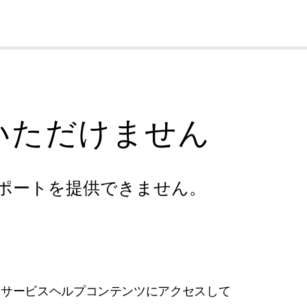
cl
いただけません
ポートを提供できません。
フサービスヘルプコンテンツにアクセスして