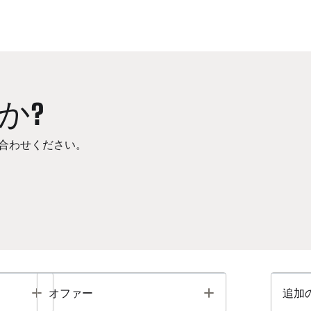
か?
合わせください。
Toggle
Toggle
オファー
追加