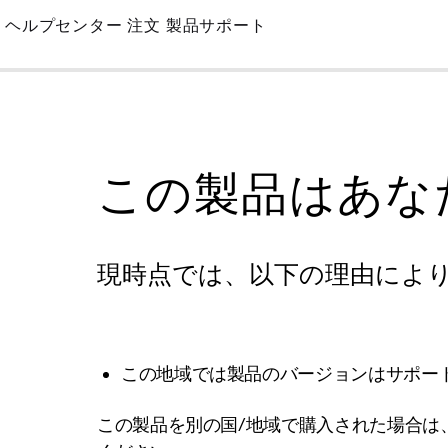
Skip
ヘルプセンター
注文
製品サポート
to
Main
この製品はあな
現時点では、以下の理由によ
この地域では製品のバージョンはサポー
この製品を別の国/地域で購入された場合は