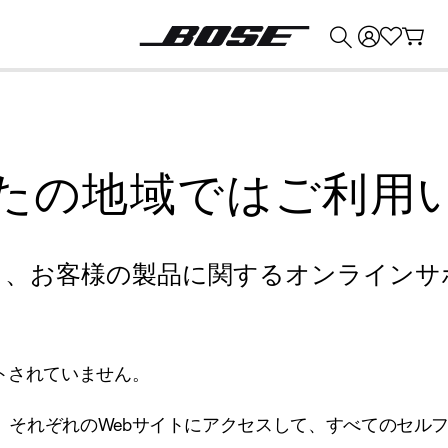
💰
Bose 製品を下取りに出すと最大 ¥30,000 のクレジットを獲得できます。
たの地域ではご利用
り、お客様の製品に関するオンラインサ
トされていません。
、それぞれのWebサイトにアクセスして、すべてのセル