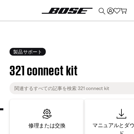
💰
Bose 製品を下取りに出すと最大 ¥30,000 のクレジットを獲得できます。
製品サポート
321 connect kit
マニュアルとダ
修理または交換
ド