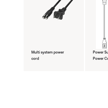
Multi system power
Power Su
cord
Power C