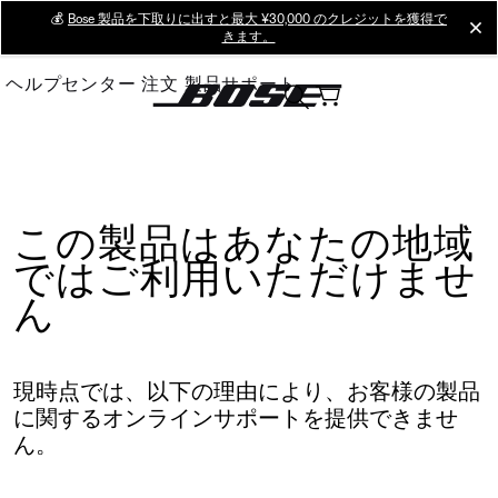
Skip
💰
Bose 製品を下取りに出すと最大 ¥30,000 のクレジットを獲得で
cl
きます。
to
Main
ヘルプセンター
注文
製品サポート
この製品はあなたの地域
ではご利用いただけませ
ん
現時点では、以下の理由により、お客様の製品
に関するオンラインサポートを提供できませ
ん。