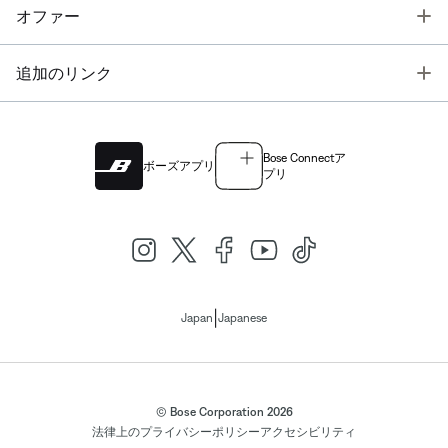
T
オファー
T
追加のリンク
Bose Connectア
ボーズアプリ
プリ
|
Japan
Japanese
© Bose Corporation 2026
法律上の
プライバシーポリシー
アクセシビリティ