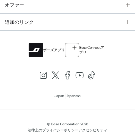
T
オファー
T
追加のリンク
Bose Connectア
ボーズアプリ
プリ
|
Japan
Japanese
© Bose Corporation 2026
法律上の
プライバシーポリシー
アクセシビリティ