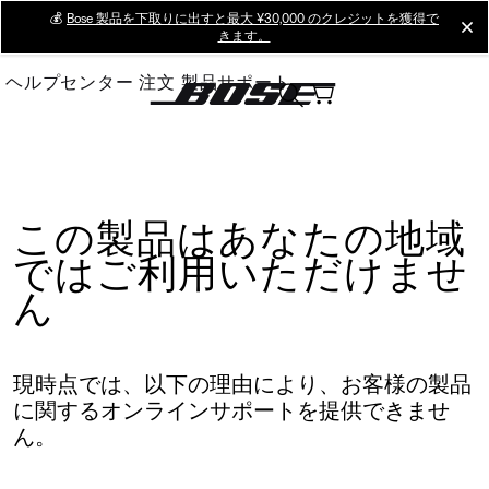
Skip
💰
Bose 製品を下取りに出すと最大 ¥30,000 のクレジットを獲得で
cl
きます。
to
Main
ヘルプセンター
注文
製品サポート
この製品はあなたの地域
ではご利用いただけませ
ん
現時点では、以下の理由により、お客様の製品
に関するオンラインサポートを提供できませ
ん。