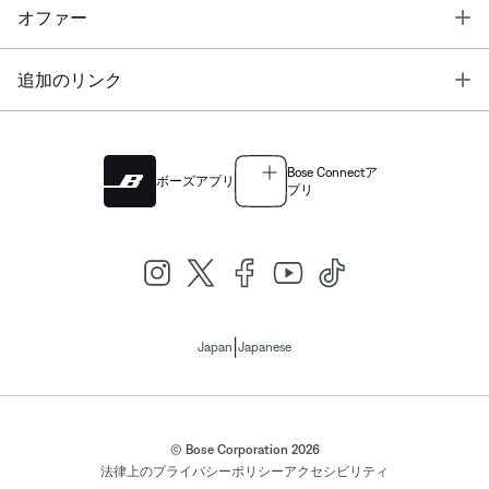
T
オファー
T
追加のリンク
Bose Connectア
ボーズアプリ
プリ
|
Japan
Japanese
© Bose Corporation 2026
法律上の
プライバシーポリシー
アクセシビリティ