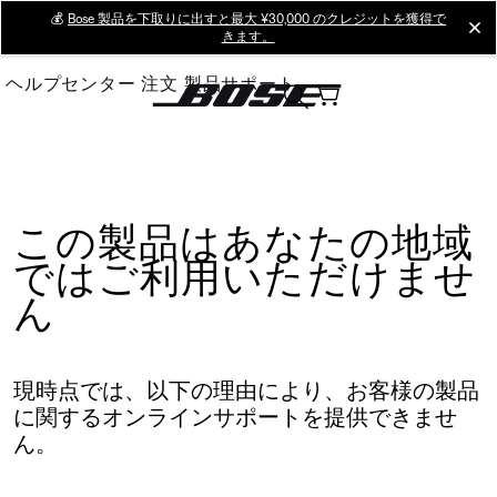
Skip
💰
Bose 製品を下取りに出すと最大 ¥30,000 のクレジットを獲得で
cl
きます。
to
Main
ヘルプセンター
注文
製品サポート
この製品はあなたの地域
ではご利用いただけませ
ん
現時点では、以下の理由により、お客様の製品
に関するオンラインサポートを提供できませ
ん。