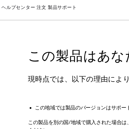
Skip
ヘルプセンター
注文
製品サポート
to
Main
この製品はあな
現時点では、以下の理由によ
この地域では製品のバージョンはサポー
この製品を別の国/地域で購入された場合は