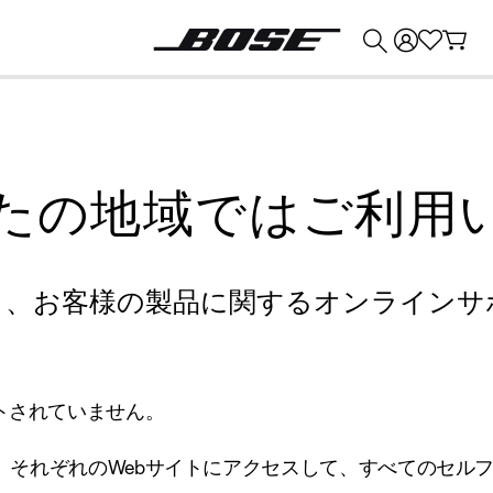
💰
Bose 製品を下取りに出すと最大 ¥30,000 のクレジットを獲得できます。
たの地域ではご利用
り、お客様の製品に関するオンラインサ
トされていません。
、それぞれのWebサイトにアクセスして、すべてのセル