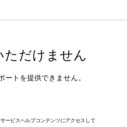
cl
いただけません
ポートを提供できません。
フサービスヘルプコンテンツにアクセスして