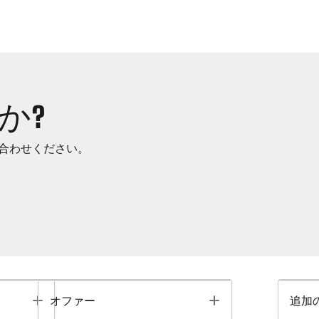
か?
合わせください。
Toggle
Toggle
オファー
追加