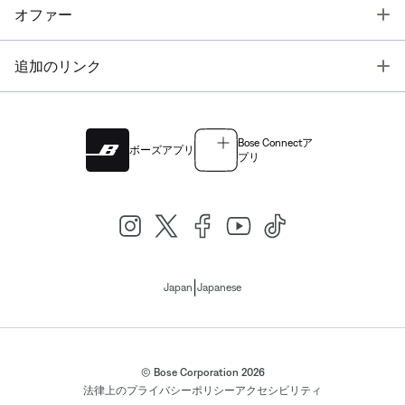
T
オファー
T
追加のリンク
Bose Connectア
ボーズアプリ
プリ
|
Japan
Japanese
© Bose Corporation 2026
法律上の
プライバシーポリシー
アクセシビリティ