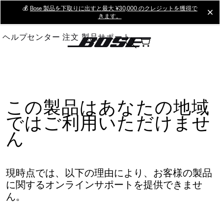
Skip
💰
Bose 製品を下取りに出すと最大 ¥30,000 のクレジットを獲得で
cl
きます。
to
Main
ヘルプセンター
注文
製品サポート
この製品はあなたの地域
ではご利用いただけませ
ん
現時点では、以下の理由により、お客様の製品
に関するオンラインサポートを提供できませ
ん。