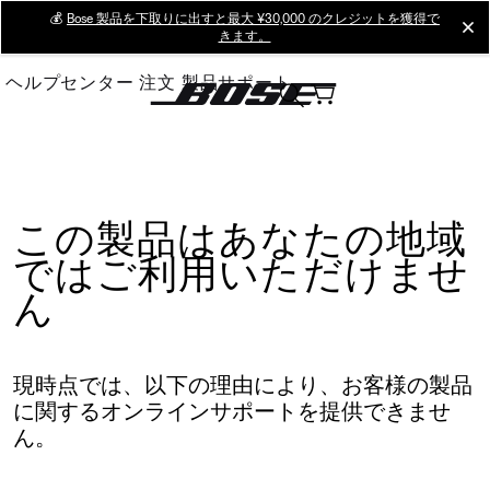
Skip
💰
Bose 製品を下取りに出すと最大 ¥30,000 のクレジットを獲得で
cl
きます。
to
Main
ヘルプセンター
注文
製品サポート
この製品はあなたの地域
ではご利用いただけませ
ん
現時点では、以下の理由により、お客様の製品
に関するオンラインサポートを提供できませ
ん。