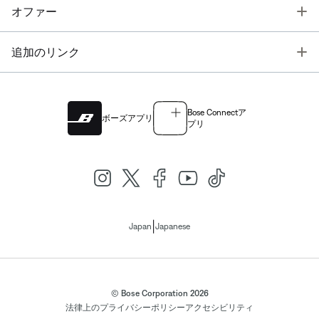
T
オファー
T
追加のリンク
Bose Connectア
ボーズアプリ
プリ
|
Japan
Japanese
© Bose Corporation 2026
法律上の
プライバシーポリシー
アクセシビリティ