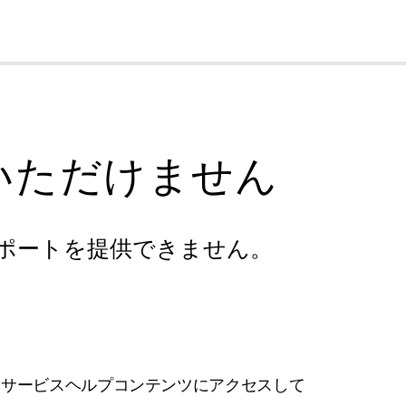
cl
いただけません
ポートを提供できません。
フサービスヘルプコンテンツにアクセスして