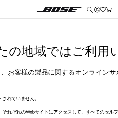
💰
Bose 製品を下取りに出すと最大 ¥30,000 のクレジットを獲得できます。
たの地域ではご利用
り、お客様の製品に関するオンラインサ
トされていません。
、それぞれのWebサイトにアクセスして、すべてのセル