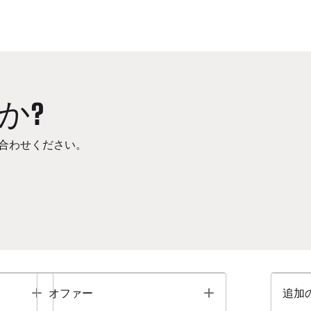
か?
合わせください。
Toggle
Toggle
オファー
追加