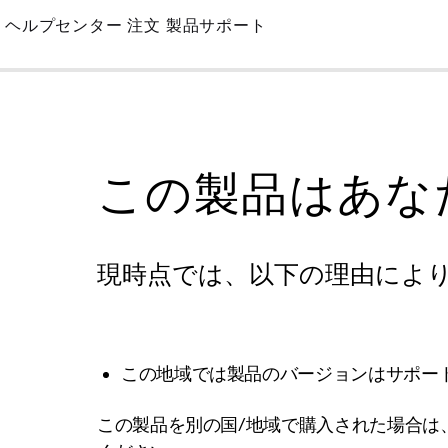
Skip
ヘルプセンター
注文
製品サポート
to
Main
この製品はあな
現時点では、以下の理由によ
この地域では製品のバージョンはサポー
この製品を別の国/地域で購入された場合は