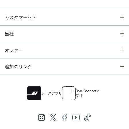
T
カスタマーケア
T
当社
T
オファー
T
追加のリンク
Bose Connectア
ボーズアプリ
プリ