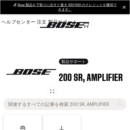
Skip
💰
Bose 製品を下取りに出すと最大 ¥30,000 のクレジットを獲得で
cl
きます。
to
Main
ヘルプセンター
注文
製品サポート
製品サポート
200 SR, AMPLIFIER