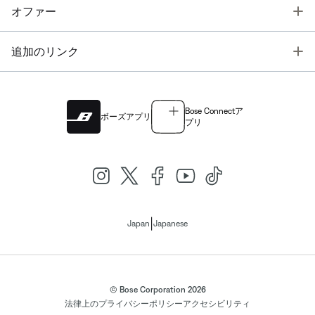
T
オファー
T
追加のリンク
Bose Connectア
ボーズアプリ
プリ
|
Japan
Japanese
© Bose Corporation 2026
法律上の
プライバシーポリシー
アクセシビリティ