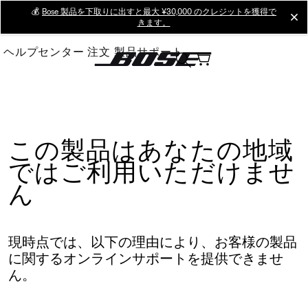
Skip
💰
Bose 製品を下取りに出すと最大 ¥30,000 のクレジットを獲得で
cl
きます。
to
Main
ヘルプセンター
注文
製品サポート
この製品はあなたの地域
ではご利用いただけませ
ん
現時点では、以下の理由により、お客様の製品
に関するオンラインサポートを提供できませ
ん。