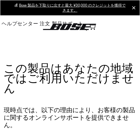
Skip
💰
Bose 製品を下取りに出すと最大 ¥30,000 のクレジットを獲得で
cl
きます。
to
Main
ヘルプセンター
注文
製品サポート
この製品はあなたの地域
ではご利用いただけませ
ん
現時点では、以下の理由により、お客様の製品
に関するオンラインサポートを提供できませ
ん。