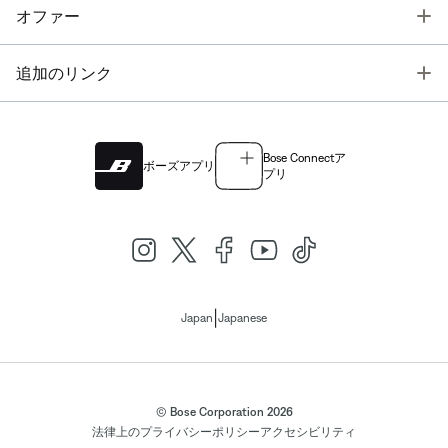
T
オファー
T
追加のリンク
Bose Connectア
ボーズアプリ
プリ
|
Japan
Japanese
© Bose Corporation 2026
法律上の
プライバシーポリシー
アクセシビリティ