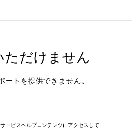
cl
いただけません
ポートを提供できません。
フサービスヘルプコンテンツにアクセスして