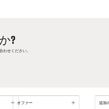
か?
合わせください。
Toggle
Toggle
オファー
追加