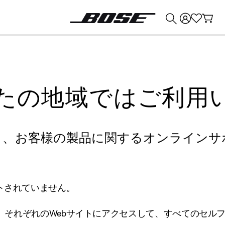
💰
Bose 製品を下取りに出すと最大 ¥30,000 のクレジットを獲得できます。
たの地域ではご利用
り、お客様の製品に関するオンラインサ
トされていません。
、それぞれのWebサイトにアクセスして、すべてのセル