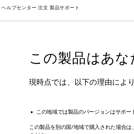
Skip
ヘルプセンター
注文
製品サポート
to
Main
この製品はあな
現時点では、以下の理由によ
この地域では製品のバージョンはサポー
この製品を別の国/地域で購入された場合は