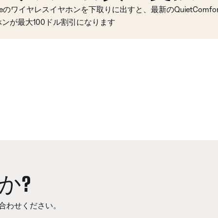
seのワイヤレスイヤホンを下取りに出すと、最新のQuietComfort 
ホンが最大100ドル割引になります
か?
合わせください。