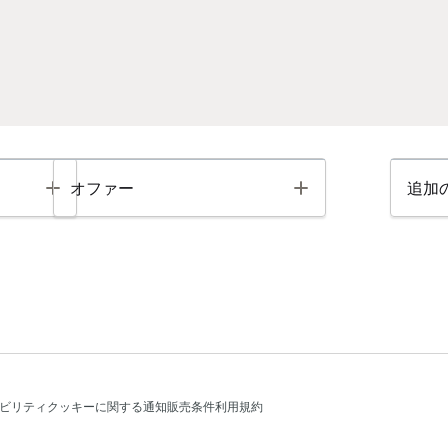
Toggle
Toggle
オファー
追加
ビリティ
クッキーに関する通知
販売条件
利用規約