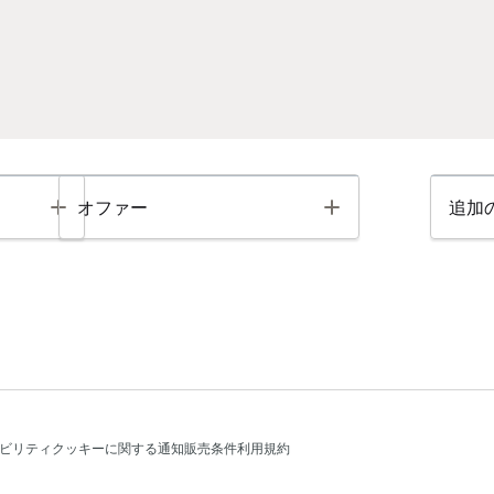
Toggle
Toggle
オファー
追加
ビリティ
クッキーに関する通知
販売条件
利用規約