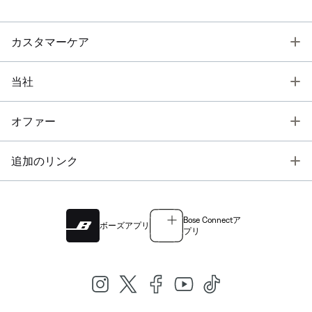
T
カスタマーケア
T
当社
T
オファー
T
追加のリンク
Bose Connectア
ボーズアプリ
プリ