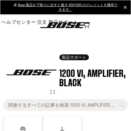
Skip
💰
Bose 製品を下取りに出すと最大 ¥30,000 のクレジットを獲得で
cl
きます。
to
Main
ヘルプセンター
注文
製品サポート
製品サポート
1200 VI, AMPLIFIER,
BLACK