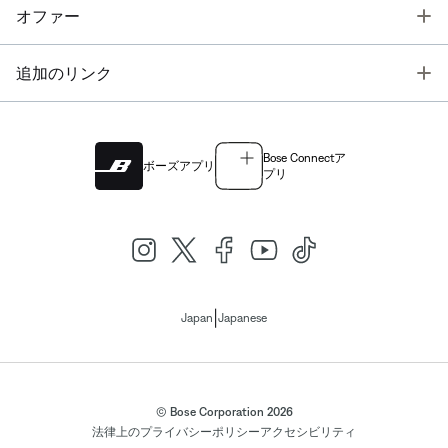
T
オファー
T
追加のリンク
Bose Connectア
ボーズアプリ
プリ
|
Japan
Japanese
© Bose Corporation 2026
法律上の
プライバシーポリシー
アクセシビリティ