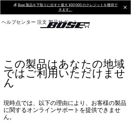
Skip
💰
Bose 製品を下取りに出すと最大 ¥30,000 のクレジットを獲得で
cl
きます。
to
Main
ヘルプセンター
注文
製品サポート
この製品はあなたの地域
ではご利用いただけませ
ん
現時点では、以下の理由により、お客様の製品
に関するオンラインサポートを提供できませ
ん。