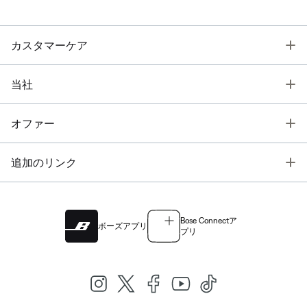
T
カスタマーケア
T
当社
T
オファー
T
追加のリンク
Bose Connectア
ボーズアプリ
プリ