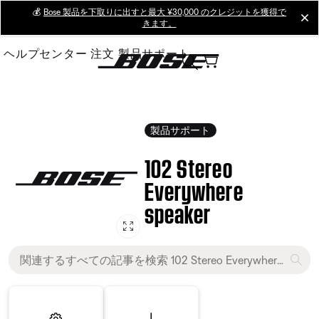
Skip
💰
Bose 製品を下取りに出すと最大 ¥30,000 のクレジットを獲得で
cl
きます。
to
Main
ヘルプセンター
注文
製品サポート
製品サポート
102 Stereo
Everywhere
speaker