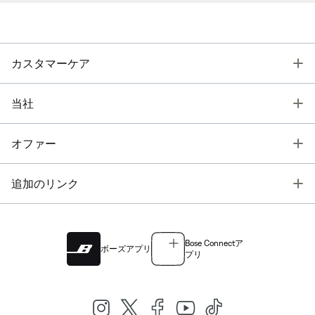
T
カスタマーケア
T
当社
T
オファー
T
追加のリンク
Bose Connectア
ボーズアプリ
プリ