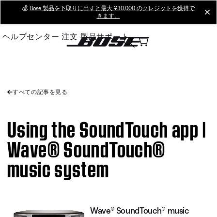
Skip
💰
Bose 製品を下取りに出すと最大 ¥30,000 のクレジットを獲得で
cl
きます。
to
Main
ヘルプセンター
注文
製品サポート
すべての記事を見る
Using the SoundTouch app |
Wave® SoundTouch®
music system
Wave® SoundTouch® music