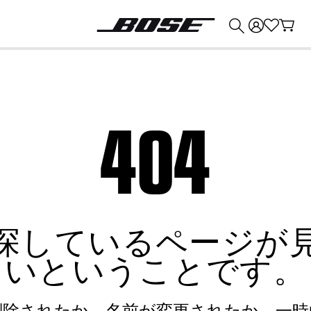
💰
Bose 製品を下取りに出すと最大 ¥30,000 のクレジットを獲得できます。
404
探しているページが
いということです。
削除されたか、名前が変更されたか、一時