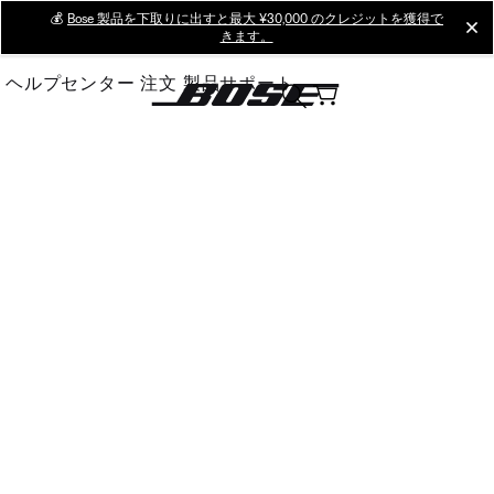
Skip
💰
Bose 製品を下取りに出すと最大 ¥30,000 のクレジットを獲得で
cl
きます。
to
Main
ヘルプセンター
注文
製品サポート