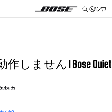
💰
Bose 製品を下取りに出すと最大 ¥30,000 のクレジットを獲得できます。
 | Bose QuietComfo
Earbuds
せんか?