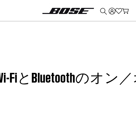
💰
Bose 製品を下取りに出すと最大 ¥30,000 のクレジットを獲得できます。
とBluetoothのオン／オ