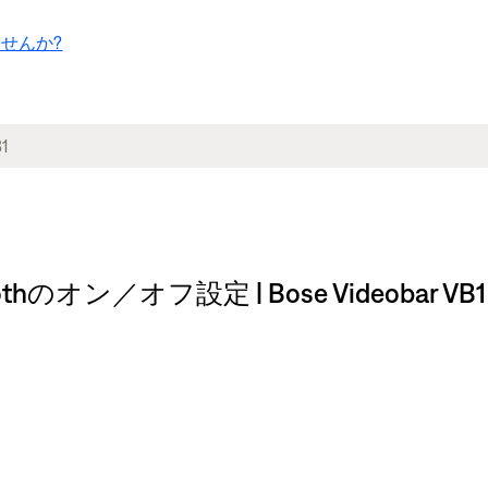
せんか?
hのオン／オフ設定 | Bose Videobar VB1