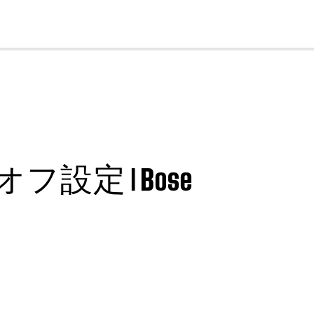
cl
フ設定 | Bose