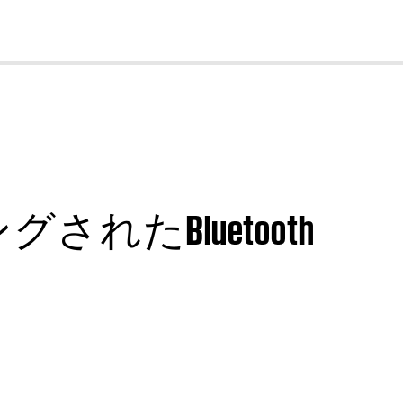
cl
たBluetooth