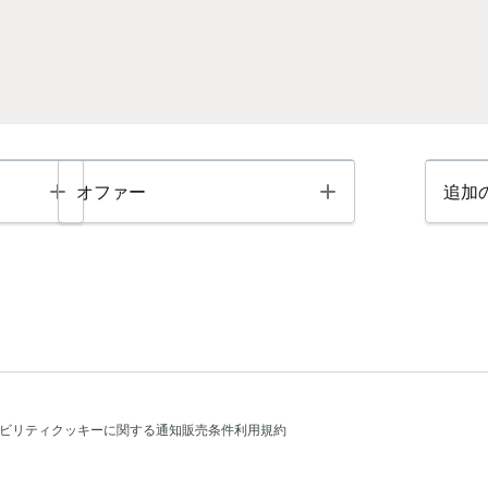
Toggle
Toggle
オファー
追加
ビリティ
クッキーに関する通知
販売条件
利用規約