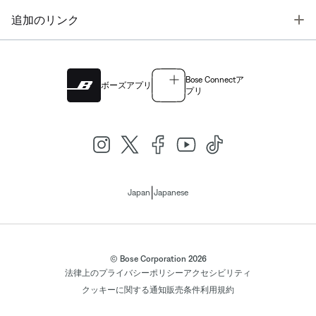
T
追加のリンク
Bose Connectア
ボーズアプリ
プリ
|
Japan
Japanese
© Bose Corporation 2026
法律上の
プライバシーポリシー
アクセシビリティ
クッキーに関する通知
販売条件
利用規約