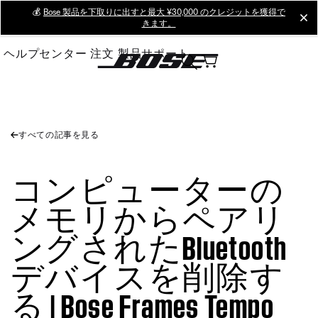
Skip
💰
Bose 製品を下取りに出すと最大 ¥30,000 のクレジットを獲得で
cl
きます。
to
Main
ヘルプセンター
注文
製品サポート
すべての記事を見る
コンピューターの
メモリからペアリ
ングされたBluetooth
デバイスを削除す
る | Bose Frames Tempo