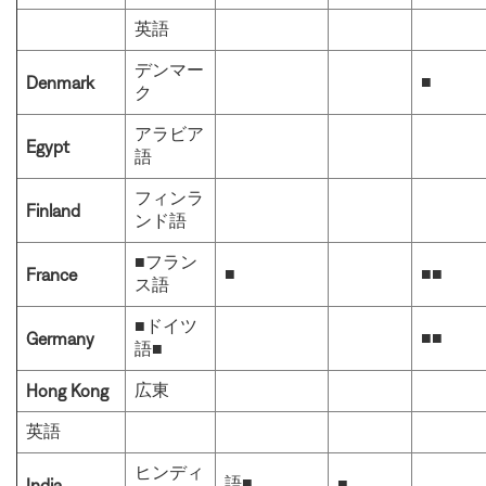
英語
デンマー
■
Denmark
ク
アラビア
Egypt
語
フィンラ
Finland
ンド語
■フラン
■
■■
France
ス語
■ドイツ
■■
Germany
語■
広東
Hong Kong
英語
ヒンディ
語■
■
India