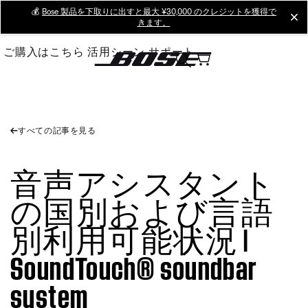
Skip
💰
Bose 製品を下取りに出すと最大 ¥30,000 のクレジットを獲得で
cl
きます。
to
Main
ご購入はこちら
活用シーン
サポート
すべての記事を見る
音声アシスタント
の国別および言語
別利用可能状況 |
SoundTouch® soundbar
system