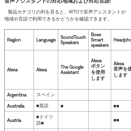
音声アシスタントの対応地域および対応言語:
製品カテゴリの列を見ると、WTOで音声アシスタントが
地域や言語で利用できるかどうかを確認できます。
Bose
SoundTouch
Region
Language
Smart
Headph
Speakers
speakers
Alexa
Alexa
ボタン
The Google
音声を
Alexa
Alexa
を使用
Assistant
します
します
スペイン
Argentina
■英語
Australia
■
■■
■ドイツ
■■
Austria
語■