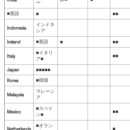
ー
■英語
■
■■
インドネ
Indonesia
シア
■英語
Ireland
■
■■
■イタリ
■■
Italy
ア■
Japan
■■■■■
■韓国
Korea
マレーシ
Malaysia
ア
■スペイ
■■
Mexico
ン■
■オラン
■
Netherlands