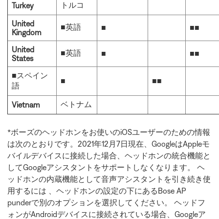
トルコ
Turkey
United
■英語
■
■■
Kingdom
United
■英語
■
■■
States
■スペイン
■
■■
語
ベトナム
Vietnam
*ボーズのヘッドホンをお使いのiOSユーザーのための情報
は次のとおりです。2021年12月7日現在、GoogleはAppleモ
バイルデバイスに接続した場合、ヘッドホンの統合機能と
してGoogleアシスタントをサポートしなくなります。 ヘ
ッドホンの内蔵機能として音声アシスタントを引き続き使
用するには 、ヘッドホンの設定の下にあるBose AP
punderで別のオプションを選択してください。 ヘッドフ
ォンがAndroidデバイスに接続されている場合、Googleア