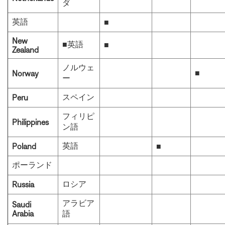
ダ
英語
■
New
■英語
■
Zealand
ノルウェ
■
Norway
ー
スペイン
Peru
フィリピ
Philippines
ン語
英語
Poland
■
ポーランド
ロシア
Russia
アラビア
Saudi
Arabia
語