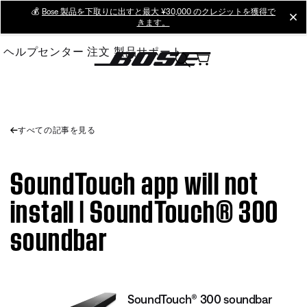
Skip
💰
Bose 製品を下取りに出すと最大 ¥30,000 のクレジットを獲得で
cl
きます。
to
Main
ヘルプセンター
注文
製品サポート
すべての記事を見る
SoundTouch app will not
install | SoundTouch® 300
soundbar
SoundTouch® 300 soundbar