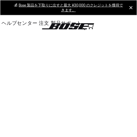
Skip
💰
Bose 製品を下取りに出すと最大 ¥30,000 のクレジットを獲得で
cl
きます。
to
Main
ヘルプセンター
注文
製品サポート