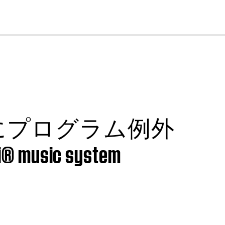
cl
にプログラム例外
® music system