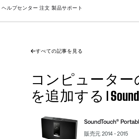
Skip
ヘルプセンター
注文
製品サポート
to
Main
すべての記事を見る
コンピューター
を追加する | SoundTouch®
SoundTouch® Portable
販売元 2014 - 2015