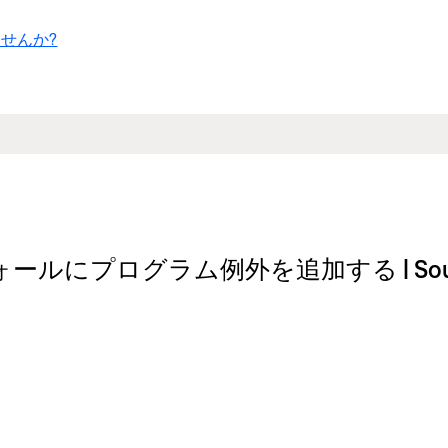
せんか?
ラム例外を追加する | SoundTouch® Po