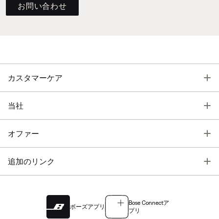
お問い合わせ
T
カスタマーケア
T
当社
T
オファー
T
追加のリンク
Bose Connectア
ボーズアプリ
プリ