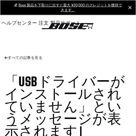
Skip
💰
Bose 製品を下取りに出すと最大 ¥30,000 のクレジットを獲得で
cl
きます。
to
Main
ヘルプセンター
注文
製品サポート
すべての記事を見る
「USBドライバーが
インストールされ
ていません」とい
うメッセージが表
示されます |