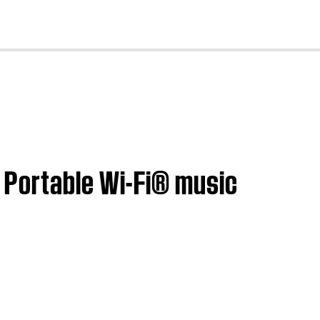
cl
le Wi-Fi® music