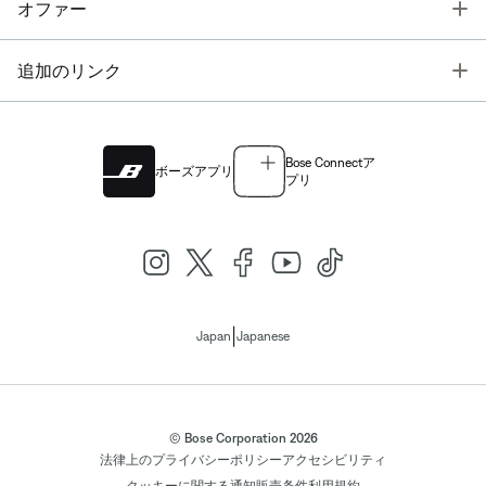
T
オファー
T
追加のリンク
Bose Connectア
ボーズアプリ
プリ
|
Japan
Japanese
© Bose Corporation 2026
法律上の
プライバシーポリシー
アクセシビリティ