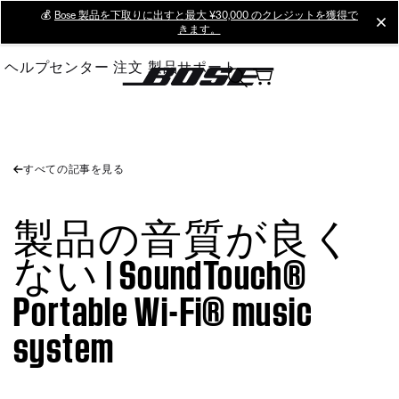
Skip
💰
Bose 製品を下取りに出すと最大 ¥30,000 のクレジットを獲得で
cl
きます。
to
Main
ヘルプセンター
注文
製品サポート
すべての記事を見る
製品の音質が良く
ない | SoundTouch®
Portable Wi-Fi® music
system