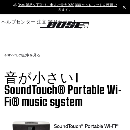
Skip
💰
Bose 製品を下取りに出すと最大 ¥30,000 のクレジットを獲得で
cl
きます。
to
Main
ヘルプセンター
注文
製品サポート
すべての記事を見る
音が小さい |
SoundTouch® Portable Wi-
Fi® music system
SoundTouch® Portable Wi-Fi®