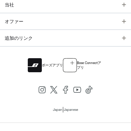
T
当社
T
オファー
T
追加のリンク
Bose Connectア
ボーズアプリ
プリ
|
Japan
Japanese