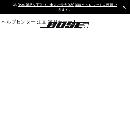
Skip
💰
Bose 製品を下取りに出すと最大 ¥30,000 のクレジットを獲得で
cl
きます。
to
Main
ヘルプセンター
注文
製品サポート