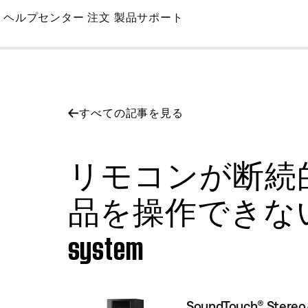
Skip
ヘルプセンター
注文
製品サポート
to
Main
すべての記事を見る
リモコンが断続
品を操作できない | SoundT
system
SoundTouch® Stereo J