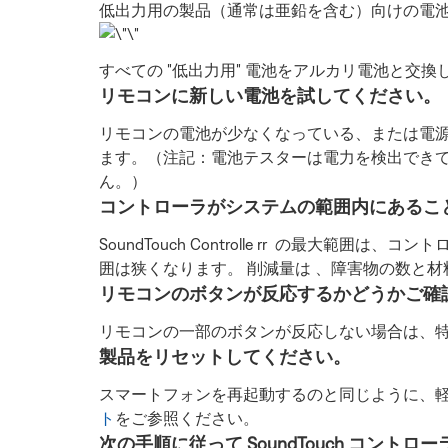
低出力用の製品（通常は亜鉛を含む）向けの電
すべての "低出力用" 電池をアルカリ電池と交換
リモコンに新しい電池を試してください。
リモコンの電池が少なくなっている、または電
ます。（注記：電池テスターは電力を検出でき
ん。）
コントローラがシステムの範囲内にあるこ
SoundTouch Controlle rr の最大
囲は狭くなります。 削減量は 、障害物の数と
リモコンのボタンが反応するかどうかご確
リモコンの一部のボタンが反応しない場合は、
製品をリセットしてください。
スマートフォンを再起動するのと同じように、
ト
をご参照ください。
次の手順に従って SoundTouch コント