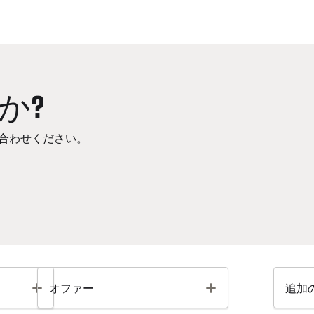
か?
合わせください。
Toggle
Toggle
オファー
追加