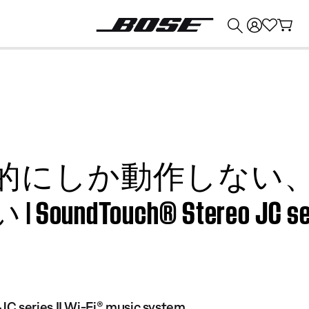
💰
Bose 製品を下取りに出すと最大 ¥30,000 のクレジットを獲得できます。
的にしか動作しない
ouch® Stereo JC series 
C series II Wi-Fi® music system